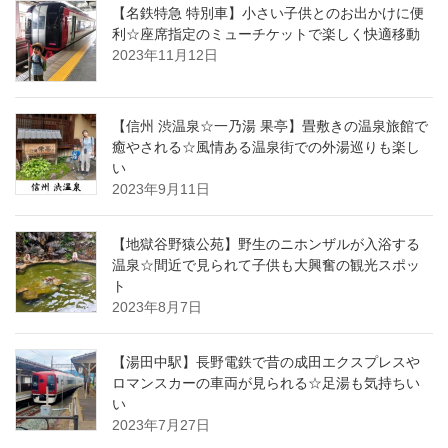
【名鉄特急 特別車】小さい子供とのお出かけに便
利☆座席指定のミューチケットで楽しく快適移動
2023年11月12日
【信州 渋温泉☆一乃湯 果亭】畳敷きの温泉旅館で
癒やされる☆風情ある温泉街での外湯巡りも楽し
い
2023年9月11日
【地獄谷野猿公苑】野生のニホンザルが入浴する
温泉☆間近で見られて子供も大興奮の観光スポッ
ト
2023年8月7日
【湯田中駅】長野電鉄で昔の成田エクスプレスや
ロマンスカーの車両が見られる☆足湯も気持ちい
い
2023年7月27日