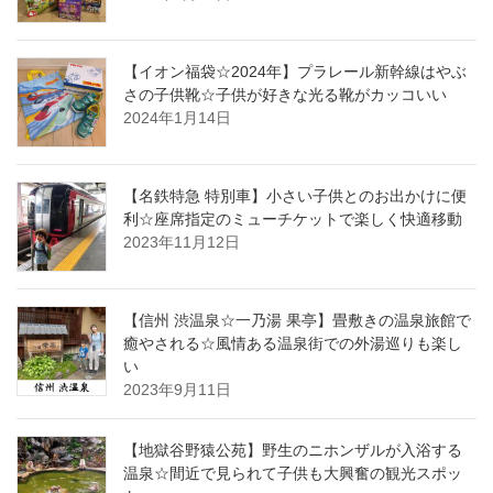
【イオン福袋☆2024年】プラレール新幹線はやぶ
さの子供靴☆子供が好きな光る靴がカッコいい
2024年1月14日
【名鉄特急 特別車】小さい子供とのお出かけに便
利☆座席指定のミューチケットで楽しく快適移動
2023年11月12日
【信州 渋温泉☆一乃湯 果亭】畳敷きの温泉旅館で
癒やされる☆風情ある温泉街での外湯巡りも楽し
い
2023年9月11日
【地獄谷野猿公苑】野生のニホンザルが入浴する
温泉☆間近で見られて子供も大興奮の観光スポッ