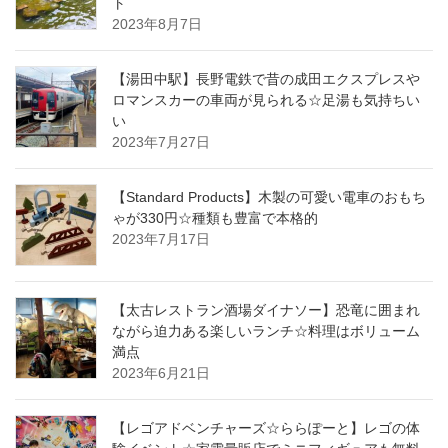
ト
2023年8月7日
【湯田中駅】長野電鉄で昔の成田エクスプレスや
ロマンスカーの車両が見られる☆足湯も気持ちい
い
2023年7月27日
【Standard Products】木製の可愛い電車のおもち
ゃが330円☆種類も豊富で本格的
2023年7月17日
【太古レストラン酒場ダイナソー】恐竜に囲まれ
ながら迫力ある楽しいランチ☆料理はボリューム
満点
2023年6月21日
【レゴアドベンチャーズ☆ららぽーと】レゴの体