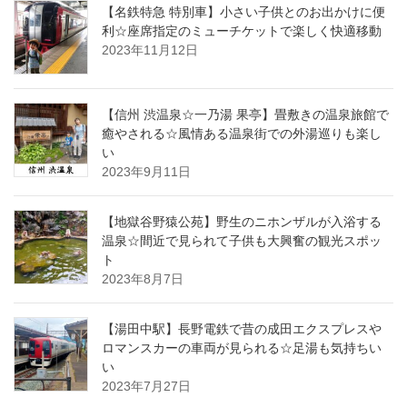
【名鉄特急 特別車】小さい子供とのお出かけに便
利☆座席指定のミューチケットで楽しく快適移動
2023年11月12日
【信州 渋温泉☆一乃湯 果亭】畳敷きの温泉旅館で
癒やされる☆風情ある温泉街での外湯巡りも楽し
い
2023年9月11日
【地獄谷野猿公苑】野生のニホンザルが入浴する
温泉☆間近で見られて子供も大興奮の観光スポッ
ト
2023年8月7日
【湯田中駅】長野電鉄で昔の成田エクスプレスや
ロマンスカーの車両が見られる☆足湯も気持ちい
い
2023年7月27日