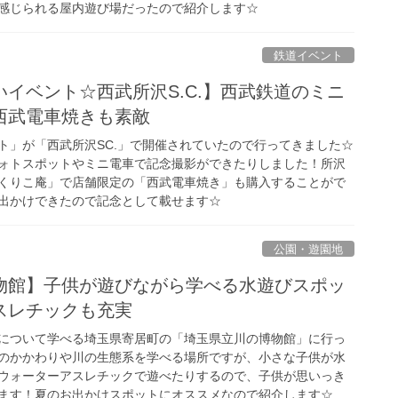
感じられる屋内遊び場だったので紹介します☆
鉄道イベント
イベント☆西武所沢S.C.】西武鉄道のミニ
西武電車焼きも素敵
ト」が「西武所沢SC.」で開催されていたので行ってきました☆
ォトスポットやミニ電車で記念撮影ができたりしました！所沢
くりこ庵」で店舗限定の「西武電車焼き」も購入することがで
出かけできたので記念として載せます☆
公園・遊園地
物館】子供が遊びながら学べる水遊びスポッ
スレチックも充実
について学べる埼玉県寄居町の「埼玉県立川の博物館」に行っ
のかかわりや川の生態系を学べる場所ですが、小さな子供が水
ウォーターアスレチックで遊べたりするので、子供が思いっき
ます！夏のお出かけスポットにオススメなので紹介します☆