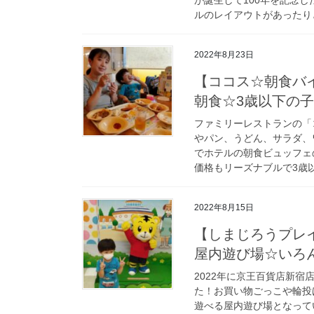
ルのレイアウトがあったり
2022年8月23日
【ココス☆朝食バ
朝食☆3歳以下の
ファミリーレストランの「
やパン、うどん、サラダ、
でホテルの朝食ビュッフェ
価格もリーズナブルで3歳
2022年8月15日
【しまじろうプレイ
屋内遊び場☆いろ
2022年に京王百貨店新
た！お買い物ごっこや輪投
遊べる屋内遊び場となって