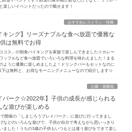
と楽しいイベントだったので載せます！
おすすめレストラン・特典
イキング】リーズナブルな食べ放題で優雅な
子供は無料でお得
ココス」の朝食バイキングを家族で楽しんできました☆カレー
ワッフルなど食べ放題でいろいろな料理を味わえました！まる
のように優雅に楽しめましたよ！ドリンクバーもセットなのに
以下は無料と、お得なモーニングメニューなので紹介します☆
公園・遊園地
パーク☆2022年】子供の成長が感じられる
んな遊びが楽しめる
宿店で開催の「しまじろうプレイパーク」に遊びに行ってきまし
げなどのいろんな遊びで、子供が自分で考えながら思いっきり
いました！うちの3歳の子供もいつもとは違う遊びをできて楽し