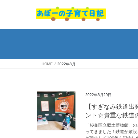
コ
ナ
ン
ビ
テ
ゲ
ン
ー
ツ
シ
へ
ョ
ス
ン
キ
に
ッ
移
HOME
2022年8月
プ
動
2022年8月29日
【すぎなみ鉄道出
ント☆貴重な鉄道
「杉並区立郷土博物館」の
ってきました！鉄道が敷設
が誕生して100年を記念