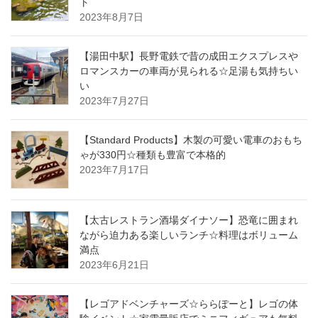
ト
2023年8月7日
【湯田中駅】長野電鉄で昔の成田エクスプレスや
ロマンスカーの車両が見られる☆足湯も気持ちい
い
2023年7月27日
【Standard Products】木製の可愛い電車のおもち
ゃが330円☆種類も豊富で本格的
2023年7月17日
【太古レストラン酒場ダイナソー】恐竜に囲まれ
ながら迫力ある楽しいランチ☆料理はボリューム
満点
2023年6月21日
【レゴアドベンチャーズ☆ららぽーと】レゴの体