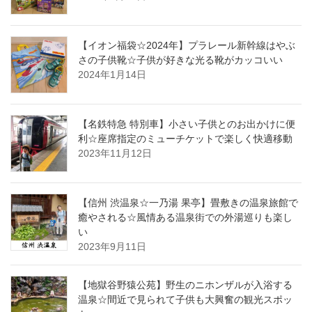
【イオン福袋☆2024年】プラレール新幹線はやぶ
さの子供靴☆子供が好きな光る靴がカッコいい
2024年1月14日
【名鉄特急 特別車】小さい子供とのお出かけに便
利☆座席指定のミューチケットで楽しく快適移動
2023年11月12日
【信州 渋温泉☆一乃湯 果亭】畳敷きの温泉旅館で
癒やされる☆風情ある温泉街での外湯巡りも楽し
い
2023年9月11日
【地獄谷野猿公苑】野生のニホンザルが入浴する
温泉☆間近で見られて子供も大興奮の観光スポッ