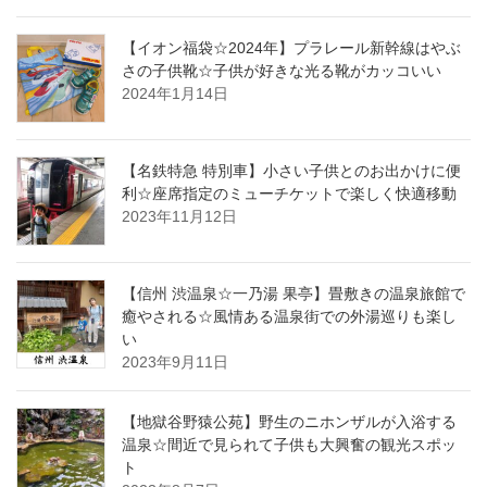
【イオン福袋☆2024年】プラレール新幹線はやぶ
さの子供靴☆子供が好きな光る靴がカッコいい
2024年1月14日
【名鉄特急 特別車】小さい子供とのお出かけに便
利☆座席指定のミューチケットで楽しく快適移動
2023年11月12日
【信州 渋温泉☆一乃湯 果亭】畳敷きの温泉旅館で
癒やされる☆風情ある温泉街での外湯巡りも楽し
い
2023年9月11日
【地獄谷野猿公苑】野生のニホンザルが入浴する
温泉☆間近で見られて子供も大興奮の観光スポッ
ト