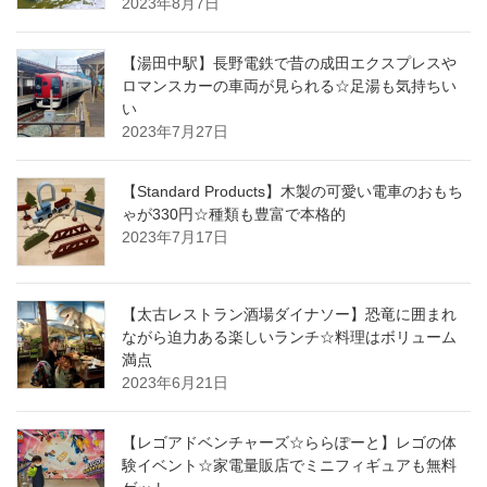
2023年8月7日
【湯田中駅】長野電鉄で昔の成田エクスプレスや
ロマンスカーの車両が見られる☆足湯も気持ちい
い
2023年7月27日
【Standard Products】木製の可愛い電車のおもち
ゃが330円☆種類も豊富で本格的
2023年7月17日
【太古レストラン酒場ダイナソー】恐竜に囲まれ
ながら迫力ある楽しいランチ☆料理はボリューム
満点
2023年6月21日
【レゴアドベンチャーズ☆ららぽーと】レゴの体
験イベント☆家電量販店でミニフィギュアも無料