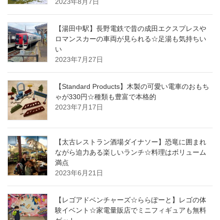
2023年8月7日
【湯田中駅】長野電鉄で昔の成田エクスプレスや
ロマンスカーの車両が見られる☆足湯も気持ちい
い
2023年7月27日
【Standard Products】木製の可愛い電車のおもち
ゃが330円☆種類も豊富で本格的
2023年7月17日
【太古レストラン酒場ダイナソー】恐竜に囲まれ
ながら迫力ある楽しいランチ☆料理はボリューム
満点
2023年6月21日
【レゴアドベンチャーズ☆ららぽーと】レゴの体
験イベント☆家電量販店でミニフィギュアも無料