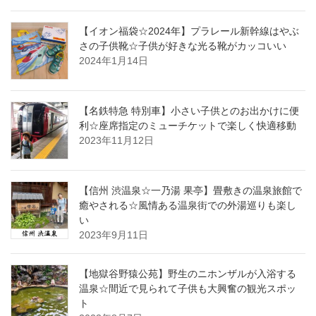
【イオン福袋☆2024年】プラレール新幹線はやぶ
さの子供靴☆子供が好きな光る靴がカッコいい
2024年1月14日
【名鉄特急 特別車】小さい子供とのお出かけに便
利☆座席指定のミューチケットで楽しく快適移動
2023年11月12日
【信州 渋温泉☆一乃湯 果亭】畳敷きの温泉旅館で
癒やされる☆風情ある温泉街での外湯巡りも楽し
い
2023年9月11日
【地獄谷野猿公苑】野生のニホンザルが入浴する
温泉☆間近で見られて子供も大興奮の観光スポッ
ト