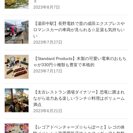
ト
2023年8月7日
【湯田中駅】長野電鉄で昔の成田エクスプレスや
ロマンスカーの車両が見られる☆足湯も気持ちい
い
2023年7月27日
【Standard Products】木製の可愛い電車のおもち
ゃが330円☆種類も豊富で本格的
2023年7月17日
【太古レストラン酒場ダイナソー】恐竜に囲まれ
ながら迫力ある楽しいランチ☆料理はボリューム
満点
2023年6月21日
【レゴアドベンチャーズ☆ららぽーと】レゴの体