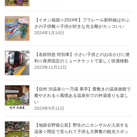
【イオン福袋☆2024年】プラレール新幹線はやぶ
さの子供靴☆子供が好きな光る靴がカッコいい
2024年1月14日
【名鉄特急 特別車】小さい子供とのお出かけに便
利☆座席指定のミューチケットで楽しく快適移動
2023年11月12日
【信州 渋温泉☆一乃湯 果亭】畳敷きの温泉旅館で
癒やされる☆風情ある温泉街での外湯巡りも楽し
い
2023年9月11日
【地獄谷野猿公苑】野生のニホンザルが入浴する
温泉☆間近で見られて子供も大興奮の観光スポッ