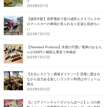
ト
2023年8月7日
【湯田中駅】長野電鉄で昔の成田エクスプレスや
ロマンスカーの車両が見られる☆足湯も気持ちい
い
2023年7月27日
【Standard Products】木製の可愛い電車のおもち
ゃが330円☆種類も豊富で本格的
2023年7月17日
【太古レストラン酒場ダイナソー】恐竜に囲まれ
ながら迫力ある楽しいランチ☆料理はボリューム
満点
2023年6月21日
【レゴアドベンチャーズ☆ららぽーと】レゴの体