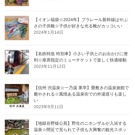
【イオン福袋☆2024年】プラレール新幹線はやぶ
さの子供靴☆子供が好きな光る靴がカッコいい
2024年1月14日
【名鉄特急 特別車】小さい子供とのお出かけに便
利☆座席指定のミューチケットで楽しく快適移動
2023年11月12日
【信州 渋温泉☆一乃湯 果亭】畳敷きの温泉旅館で
癒やされる☆風情ある温泉街での外湯巡りも楽し
い
2023年9月11日
【地獄谷野猿公苑】野生のニホンザルが入浴する
温泉☆間近で見られて子供も大興奮の観光スポッ