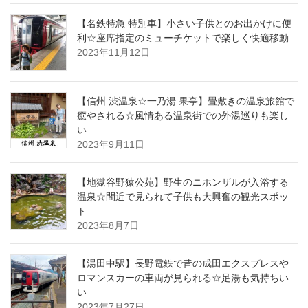
【名鉄特急 特別車】小さい子供とのお出かけに便
利☆座席指定のミューチケットで楽しく快適移動
2023年11月12日
【信州 渋温泉☆一乃湯 果亭】畳敷きの温泉旅館で
癒やされる☆風情ある温泉街での外湯巡りも楽し
い
2023年9月11日
【地獄谷野猿公苑】野生のニホンザルが入浴する
温泉☆間近で見られて子供も大興奮の観光スポッ
ト
2023年8月7日
【湯田中駅】長野電鉄で昔の成田エクスプレスや
ロマンスカーの車両が見られる☆足湯も気持ちい
い
2023年7月27日