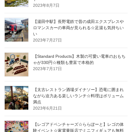
2023年8月7日
【湯田中駅】長野電鉄で昔の成田エクスプレスや
ロマンスカーの車両が見られる☆足湯も気持ちい
い
2023年7月27日
【Standard Products】木製の可愛い電車のおもち
ゃが330円☆種類も豊富で本格的
2023年7月17日
【太古レストラン酒場ダイナソー】恐竜に囲まれ
ながら迫力ある楽しいランチ☆料理はボリューム
満点
2023年6月21日
【レゴアドベンチャーズ☆ららぽーと】レゴの体
験イベント☆家電量販店でミニフィギュアも無料