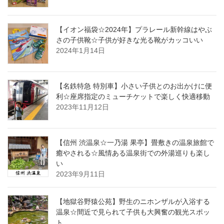
【イオン福袋☆2024年】プラレール新幹線はやぶ
さの子供靴☆子供が好きな光る靴がカッコいい
2024年1月14日
【名鉄特急 特別車】小さい子供とのお出かけに便
利☆座席指定のミューチケットで楽しく快適移動
2023年11月12日
【信州 渋温泉☆一乃湯 果亭】畳敷きの温泉旅館で
癒やされる☆風情ある温泉街での外湯巡りも楽し
い
2023年9月11日
【地獄谷野猿公苑】野生のニホンザルが入浴する
温泉☆間近で見られて子供も大興奮の観光スポッ
ト