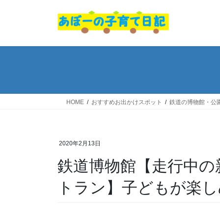
コ
ナ
ン
ビ
テ
ゲ
ン
ー
ツ
シ
へ
ョ
ス
ン
キ
に
ッ
移
HOME
おすすめお出かけスポット
鉄道の博物館・公
プ
動
2020年2月13日
鉄道博物館【走行中の
トラン】子どもが楽し