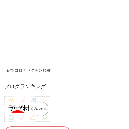
恵愛病院の記念品まとめ
育児体験記と子どもの成長
離乳食事情
台風・地震のための防災対策
挨拶
新型コロナワクチン接種
ブログランキング