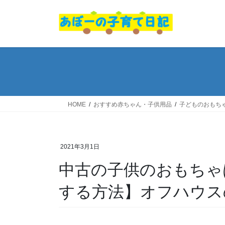
コ
ナ
ン
ビ
テ
ゲ
ン
ー
ツ
シ
へ
ョ
ス
ン
キ
に
ッ
移
HOME
おすすめ赤ちゃん・子供用品
子どものおもち
プ
動
2021年3月1日
中古の子供のおもちゃ
する方法】オフハウス