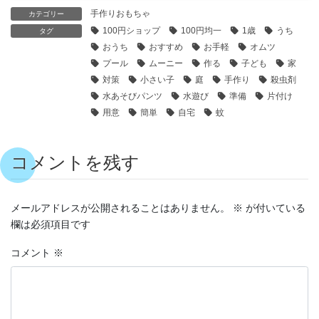
手作りおもちゃ
カテゴリー
100円ショップ
100円均一
1歳
うち
タグ
おうち
おすすめ
お手軽
オムツ
プール
ムーニー
作る
子ども
家
対策
小さい子
庭
手作り
殺虫剤
水あそびパンツ
水遊び
準備
片付け
用意
簡単
自宅
蚊
コメントを残す
メールアドレスが公開されることはありません。
※
が付いている
欄は必須項目です
コメント
※