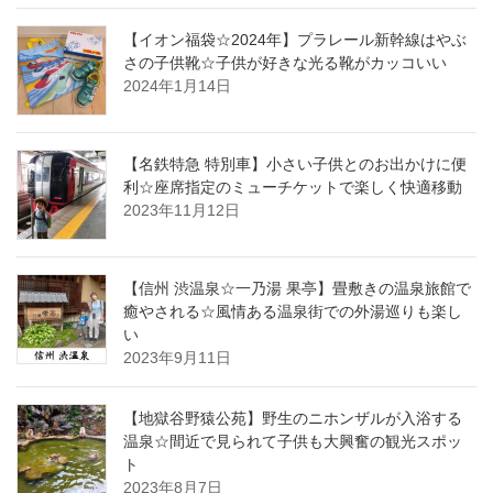
【イオン福袋☆2024年】プラレール新幹線はやぶ
さの子供靴☆子供が好きな光る靴がカッコいい
2024年1月14日
【名鉄特急 特別車】小さい子供とのお出かけに便
利☆座席指定のミューチケットで楽しく快適移動
2023年11月12日
【信州 渋温泉☆一乃湯 果亭】畳敷きの温泉旅館で
癒やされる☆風情ある温泉街での外湯巡りも楽し
い
2023年9月11日
【地獄谷野猿公苑】野生のニホンザルが入浴する
温泉☆間近で見られて子供も大興奮の観光スポッ
ト
2023年8月7日