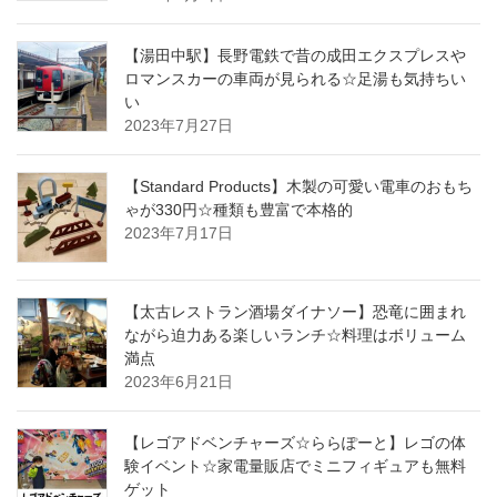
【湯田中駅】長野電鉄で昔の成田エクスプレスや
ロマンスカーの車両が見られる☆足湯も気持ちい
い
2023年7月27日
【Standard Products】木製の可愛い電車のおもち
ゃが330円☆種類も豊富で本格的
2023年7月17日
【太古レストラン酒場ダイナソー】恐竜に囲まれ
ながら迫力ある楽しいランチ☆料理はボリューム
満点
2023年6月21日
【レゴアドベンチャーズ☆ららぽーと】レゴの体
験イベント☆家電量販店でミニフィギュアも無料
ゲット