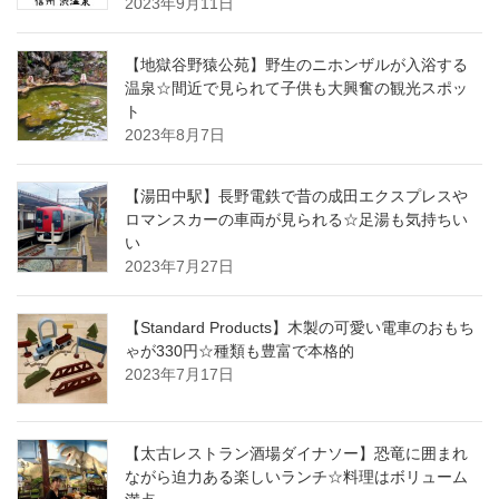
2023年9月11日
【地獄谷野猿公苑】野生のニホンザルが入浴する
温泉☆間近で見られて子供も大興奮の観光スポッ
ト
2023年8月7日
【湯田中駅】長野電鉄で昔の成田エクスプレスや
ロマンスカーの車両が見られる☆足湯も気持ちい
い
2023年7月27日
【Standard Products】木製の可愛い電車のおもち
ゃが330円☆種類も豊富で本格的
2023年7月17日
【太古レストラン酒場ダイナソー】恐竜に囲まれ
ながら迫力ある楽しいランチ☆料理はボリューム