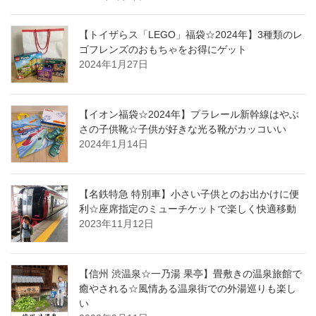
【トイザらス「LEGO」福袋☆2024年】3種類のレ
ゴフレンズのおもちゃをお得にゲット
2024年1月27日
【イオン福袋☆2024年】プラレール新幹線はやぶ
さの子供靴☆子供が好きな光る靴がカッコいい
2024年1月14日
【名鉄特急 特別車】小さい子供とのお出かけに便
利☆座席指定のミューチケットで楽しく快適移動
2023年11月12日
【信州 渋温泉☆一乃湯 果亭】畳敷きの温泉旅館で
癒やされる☆風情ある温泉街での外湯巡りも楽し
い