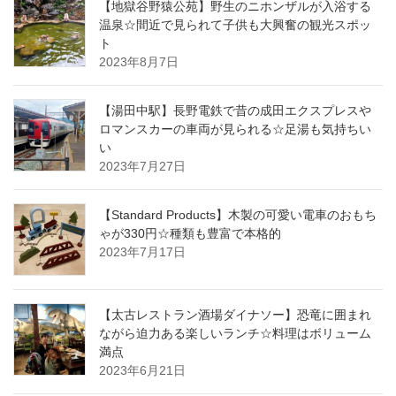
【地獄谷野猿公苑】野生のニホンザルが入浴する
温泉☆間近で見られて子供も大興奮の観光スポッ
ト
2023年8月7日
【湯田中駅】長野電鉄で昔の成田エクスプレスや
ロマンスカーの車両が見られる☆足湯も気持ちい
い
2023年7月27日
【Standard Products】木製の可愛い電車のおもち
ゃが330円☆種類も豊富で本格的
2023年7月17日
【太古レストラン酒場ダイナソー】恐竜に囲まれ
ながら迫力ある楽しいランチ☆料理はボリューム
満点
2023年6月21日