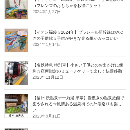
ゴフレンズのおもちゃをお得にゲット
2024年1月27日
【イオン福袋☆2024年】プラレール新幹線はやぶ
さの子供靴☆子供が好きな光る靴がカッコいい
2024年1月14日
【名鉄特急 特別車】小さい子供とのお出かけに便
利☆座席指定のミューチケットで楽しく快適移動
2023年11月12日
【信州 渋温泉☆一乃湯 果亭】畳敷きの温泉旅館で
癒やされる☆風情ある温泉街での外湯巡りも楽し
い
2023年9月11日